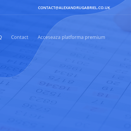
CONTACT@ALEXANDRUGABRIEL.CO.UK
Q
Contact
Acceseaza platforma premium