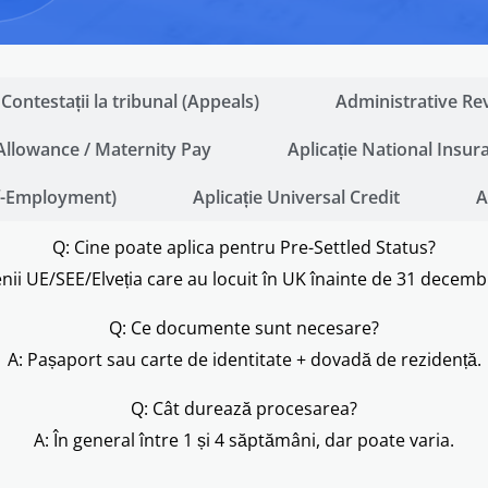
Contestații la tribunal (Appeals)
Administrative Re
 Allowance / Maternity Pay
Aplicație National Insu
lf-Employment)
Aplicație Universal Credit
A
Q: Cine poate aplica pentru Pre-Settled Status?
enii UE/SEE/Elveția care au locuit în UK înainte de 31 decemb
Q: Ce documente sunt necesare?
A: Pașaport sau carte de identitate + dovadă de rezidență.
Q: Cât durează procesarea?
A: În general între 1 și 4 săptămâni, dar poate varia.