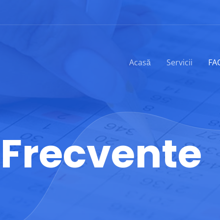
Acasă
Servicii
FA
 Frecvente